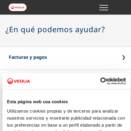
Menu
GESTIONES ONLINE
¿En qué podemos ayudar?
VER TODAS LAS GESTIONES
TU SERVICIO
Facturas y pagos
VER TODAS LAS GESTIONES
Lecturas y consumos
Pago Online
TU AGUA
Paga online de forma rápida y segura
VER TODAS LAS GESTIONES
Contratos y personas autorizadas
Esta página web usa cookies
Introduce la lectura
Utilizamos cookies propias y de terceros para analizar
CONÓCENOS
nuestros servicios y mostrarte publicidad relacionada con
Tipo de factura
Envía la última lectura de tu contador
Modificación de datos
tus preferencias en base a un perfil elaborado a partir de
Tus gestiones
Elige si prefieres recibir tu factura en papel