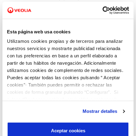
personales de nuestros clientes y de aquellas
personas que se ponen en contacto con la
compañía en relación con los mismos.
Esta página web usa cookies
Utilizamos cookies propias y de terceros para analizar
Para consultar la Política de Protección de
nuestros servicios y mostrarte publicidad relacionada
datos del servicio,
Selecciona tu municipio
con tus preferencias en base a un perfil elaborado a
partir de tus hábitos de navegación. Adicionalmente
utilizamos cookies de complemento de redes sociales.
POLÍTICA DE PROTECCIÓN DE DATOS
Puedes aceptar todas las cookies pulsando “ Aceptar
PERSONALES
cookies”· También puedes permitir o rechazar las
Consulta aquí la Política de Protección de
cookies de forma granular pulsando “Configurar”. Si
Datos de ASTURAGUA, SERVICIO INTEGRAL
pulsas “Rechazar cookies”, equivaldrá a rechazar la
DEL CICLO DEL AGUA, S.A.U.
instalación de todas las cookies salvo las necesarias que
Mostrar detalles
son indispensables para que el sitio web funcione y que
por tanto no se pueden desactivar. Puedes consultar
más información en nuestra
Política de Cookies
Aceptar cookies