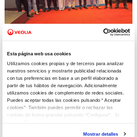
14 ABR 2026
Veolia reafirma su compromiso con la
Esta página web usa cookies
ciencia e innovación en Asturias
Utilizamos cookies propias y de terceros para analizar
nuestros servicios y mostrarte publicidad relacionada
con tus preferencias en base a un perfil elaborado a
partir de tus hábitos de navegación. Adicionalmente
utilizamos cookies de complemento de redes sociales.
Puedes aceptar todas las cookies pulsando “ Aceptar
cookies”· También puedes permitir o rechazar las
cookies de forma granular pulsando “Configurar”. Si
pulsas “Rechazar cookies”, equivaldrá a rechazar la
instalación de todas las cookies salvo las necesarias que
Mostrar detalles
son indispensables para que el sitio web funcione y que