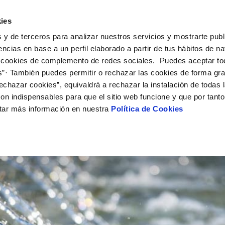
ES
Actua
ies
 y de terceros para analizar nuestros servicios y mostrarte publ
Tu Servicio
Tu Agua
Conócenos
encias en base a un perfil elaborado a partir de tus hábitos de n
 cookies de complemento de redes sociales. Puedes aceptar to
s”· También puedes permitir o rechazar las cookies de forma gr
ÓN AL CLIENTE
AD
ROS COMPROMISOS
NTRATOS
COMPROMISO DE SERVICIO
CUIDADOS DEL AGUA
MODIFICACIÓN DE DAT
echazar cookies”, equivaldrá a rechazar la instalación de todas 
 de contacto
 calidad del agua
 personas
bio de titular
Carta de compromisos
Consejos de consumo respons
Actualizar datos bancario
on indispensables para que el sitio web funcione y que por tant
via
medio ambiente
a de suministro
Customer Counsel (Defensa de
Actualizar datos de domici
tar más información en nuestra
Política de Cookies
cliente)
 obras y afectaciones
innovacion y digitalización
a de suministro
Actualizar datos personal
Normativa del servicio
ación de fuga interior
icitud de Acometida
Junta de Arbitraje
umentación contratación
Programa CONTIGO
VER TODAS LAS GESTIONES