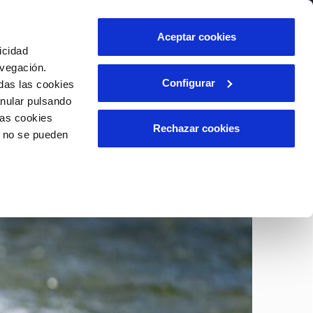
lidad
Ayuda
Contáctanos
Aceptar cookies
icidad
Área de clientes
avegación.
Configurar
das las cookies
anular pulsando
OS
INCIDENCIAS
las cookies
able
s
Comunica anomalías o posibles
Rechazar cookies
o no se pueden
fraudes
l
lio
Reclamaciones
es