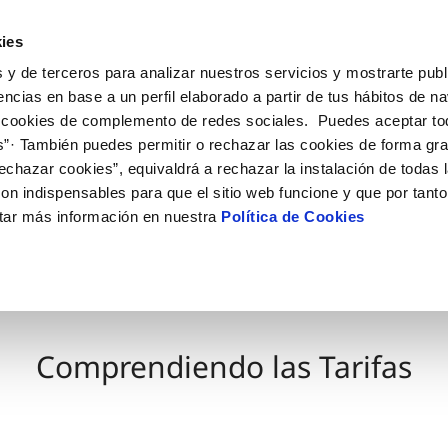
ES
Actua
ies
 y de terceros para analizar nuestros servicios y mostrarte publ
Tu Servicio
Tu Agua
Conócenos
encias en base a un perfil elaborado a partir de tus hábitos de n
 cookies de complemento de redes sociales. Puedes aceptar to
s”· También puedes permitir o rechazar las cookies de forma gr
ÓN AL CLIENTE
AD
ROS COMPROMISOS
NTRATOS
COMPROMISO DE SERVICIO
CUIDADOS DEL AGUA
MODIFICACIÓN DE DAT
echazar cookies”, equivaldrá a rechazar la instalación de todas 
 de contacto
 calidad del agua
 personas
bio de titular
Carta de compromisos
Consejos de consumo respons
Actualizar datos bancario
on indispensables para que el sitio web funcione y que por tant
via
medio ambiente
a de suministro
Customer Counsel (Defensa de
Actualizar datos de domici
tar más información en nuestra
Política de Cookies
cliente)
 obras y afectaciones
innovacion y digitalización
a de suministro
Actualizar datos personal
Normativa del servicio
ación de fuga interior
icitud de Acometida
Junta de Arbitraje
umentación contratación
Programa CONTIGO
Comprendiendo las Tarifas
VER TODAS LAS GESTIONES