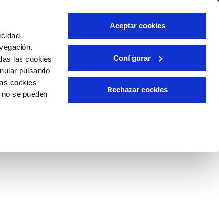
lidad
Ayuda
Contáctanos
Aceptar cookies
icidad
Área de clientes
avegación.
Configurar
das las cookies
anular pulsando
OS
INCIDENCIAS
las cookies
able
s
Comunica anomalías o posibles
Rechazar cookies
o no se pueden
fraudes
l
lio
Reclamaciones
es