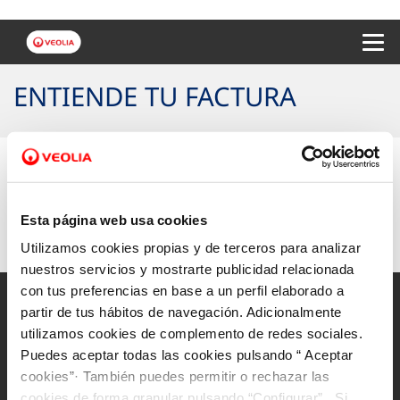
Menu 
ENTIENDE TU FACTURA
Selecciona tu municipio
si quieres conocer los
detalles de tu factura.
Esta página web usa cookies
Utilizamos cookies propias y de terceros para analizar
nuestros servicios y mostrarte publicidad relacionada
con tus preferencias en base a un perfil elaborado a
partir de tus hábitos de navegación. Adicionalmente
utilizamos cookies de complemento de redes sociales.
Puedes aceptar todas las cookies pulsando “ Aceptar
Mapa Web
cookies”· También puedes permitir o rechazar las
Aviso legal y privacidad de la web
cookies de forma granular pulsando “Configurar”. Si