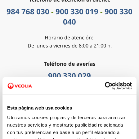
984 768 030
-
900 330 019
-
900 330
040
Horario de atención:
De lunes a viernes de 8:00 a 21:00 h.
Teléfono de averías
900 330 029
Horario de atención:
Disponibles las 24 horas del día los 365 días del año.
Esta página web usa cookies
Teléfono para comunicar lecturas
Utilizamos cookies propias y de terceros para analizar
nuestros servicios y mostrarte publicidad relacionada
900 816 629
con tus preferencias en base a un perfil elaborado a