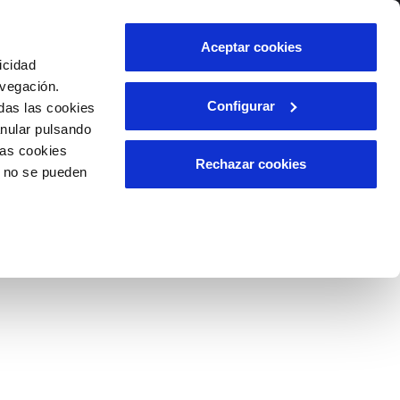
lidad
Ayuda
Contáctanos
Aceptar cookies
icidad
Área de clientes
avegación.
Configurar
das las cookies
anular pulsando
OS
INCIDENCIAS
las cookies
able
s
Comunica anomalías o posibles
Rechazar cookies
o no se pueden
fraudes
l
lio
Reclamaciones
es