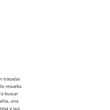
n tratadas
do resuelta
ara buscar
añía, una
resa y sus