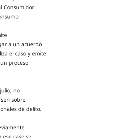
 al Consumidor
 Consumo
ite
egar a un acuerdo
liza el caso y emite
 un proceso
ulio, no
rsen sobre
ionales de delito.
reviamente
n ese caso se