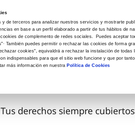
ES
EN
Actua
ies
 y de terceros para analizar nuestros servicios y mostrarte publ
Tu Servicio
Tu Agua
Conócenos
encias en base a un perfil elaborado a partir de tus hábitos de n
 cookies de complemento de redes sociales. Puedes aceptar to
s”· También puedes permitir o rechazar las cookies de forma gr
ÓN AL CLIENTE
AD
ROS COMPROMISOS
NTRATOS
COMPROMISO DE SERVICIO
CUIDADOS DEL AGUA
MODIFICACIÓN DE DAT
echazar cookies”, equivaldrá a rechazar la instalación de todas 
 de contacto
 calidad del agua
 personas
bio de titular
Carta de compromisos
Consejos de consumo respons
Actualizar datos bancario
on indispensables para que el sitio web funcione y que por tant
via
medio ambiente
a de suministro
Customer Counsel (Defensa de
Actualizar datos de domici
tar más información en nuestra
Política de Cookies
cliente)
 obras y afectaciones
innovacion y digitalización
a de suministro
Actualizar datos personal
Normativa del servicio
ación de fuga interior
icitud de Acometida
Junta de Arbitraje
umentación contratación
Programa CONTIGO
Tus derechos siempre cubiertos
VER TODAS LAS GESTIONES