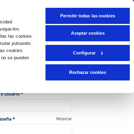
alidad
Ayuda
Contáctanos
Permitir todas las cookies
icidad
Área de clientes
avegación.
Aceptar cookies
das las cookies
anular pulsando
OS
INCIDENCIAS
las cookies
Configurar
le
os
Comunica anomalías o posibles
o no se pueden
fraudes
liente)
cilio
Reclamaciones
Rechazar cookies
les
cede a tu cuenta
(Obligatorio)
 o usuario
*
(Obligatorio)
Mostrar
raseña
*