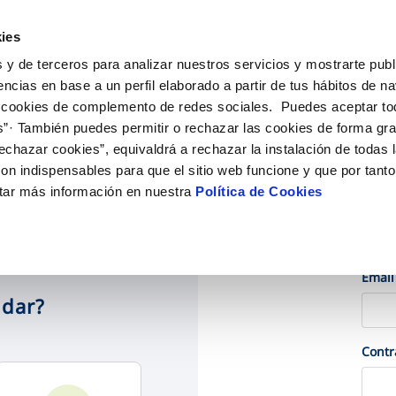
ES
EN
Actu
ies
 y de terceros para analizar nuestros servicios y mostrarte publ
iones Online
Tu Servicio
Tu Agua
Conócenos
encias en base a un perfil elaborado a partir de tus hábitos de n
 cookies de complemento de redes sociales. Puedes aceptar to
s”· También puedes permitir o rechazar las cookies de forma gr
N AL CLIENTE
D
OS COMPROMISOS
COMPROMISO DE SERVICIO
CUIDADOS DEL AGUA
ONTRATOS
MODIFICACIÓN DE DAT
echazar cookies”, equivaldrá a rechazar la instalación de todas 
de contacto
calidad del agua
personas
Carta de compromisos
Consejos de consumo responsab
Cambio de titular
Actualizar datos bancari
on indispensables para que el sitio web funcione y que por tant
ia
edio ambiente
Customer Counsel (Defensa del c
Alta de suministro
Actualizar datos de domi
tar más información en nuestra
Política de Cookies
obras y afectaciones
novacion y digitalización
Normativa del servicio
Baja de suministro
Actualizar datos persona
ción de fuga interior
Junta de Arbitraje
Ac
Solicitud de Acometida
Programa CONTIGO
Documentación contratación
Email
udar?
VER TODAS LAS GESTIONES
Cont