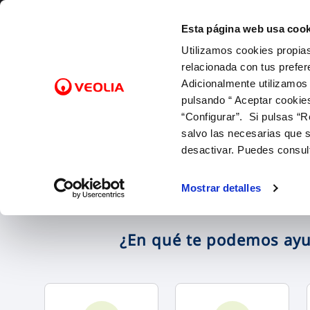
Saltar al contenido
Esta página web usa cook
Utilizamos cookies propias
Gest
relacionada con tus prefer
Adicionalmente utilizamos
pulsando “ Aceptar cookie
Inicio
FACTURAS Y PRECIOS
NUESTRO PAPEL EN EL CICLO URBANO
ATENCIÓ
CALIDA
NUESTR
FACTURAS, PAGOS Y CONSUMOS
C
SOBRE NOSOTROS
“Configurar”. Si pulsas “R
Tarifas
Captación y Potabilización
Canales 
Control 
Con las 
Lectura de contador
salvo las necesarias que s
Bonificaciones
Distribución
Cita prev
Con el m
Pago de facturas
desactivar. Puedes consul
Factura digital
Alcantarillado
Mapa de 
Con la in
12 gotas (cuota fija mensual)
Entiende tu factura
Depuración
Comproba
Mostrar detalles
Duplicado facturas
¿En qué te podemos ay