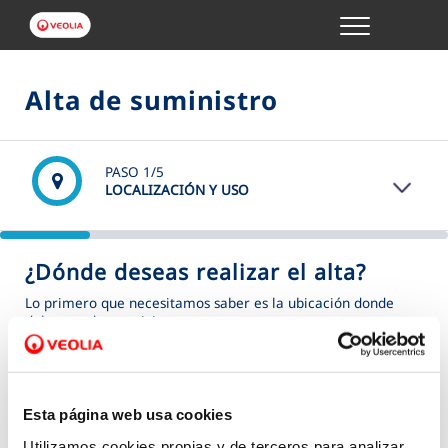
Menu
GESTIONES ONLINE
Alta de suministro
VER TODAS LAS GESTIONES
PASO
1
/5
TU SERVICIO
LOCALIZACIÓN Y USO
VER TODAS LAS GESTIONES
¿Dónde deseas realizar el alta?
TU AGUA
Lo primero que necesitamos saber es la ubicación donde
debemos dar servicio.
VER TODAS LAS GESTIONES
(*) Campos obligatorios
Dirección
*
CONÓCENOS
Esta página web usa cookies
Utilizamos cookies propias y de terceros para analizar