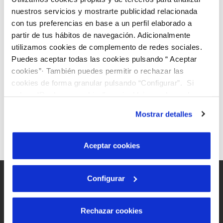
Código postal
*
VER TODAS LAS GESTIONES
nuestros servicios y mostrarte publicidad relacionada
con tus preferencias en base a un perfil elaborado a
partir de tus hábitos de navegación. Adicionalmente
El contrato es para...
*
utilizamos cookies de complemento de redes sociales.
Puedes aceptar todas las cookies pulsando “ Aceptar
cookies”· También puedes permitir o rechazar las
cookies de forma granular pulsando “Configurar”. Si
pulsas “Rechazar cookies”, equivaldrá a rechazar la
instalación de todas las cookies salvo las necesarias que
Mostrar detalles
son indispensables para que el sitio web funcione y que
por tanto no se pueden desactivar. Puedes consultar
más información en nuestra
Política de Cookies
Aceptar cookies
Configurar
Rechazar cookies
Mapa Web