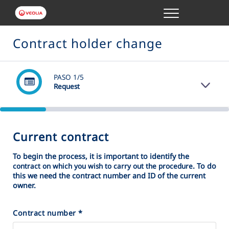
Menu
ONLINE TRANSACTIONS
Contract holder change
YOUR SERVICE
PASO
1
/5
Request
YOUR WATER
ABOUT US
Current contract
To begin the process, it is important to identify the
. To do
contract on which you wish to carry out the procedure
this we need the contract number and ID of the current
owner.
Contract number
*