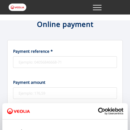
Menu
ONLINE TRANSACTIONS
Online payment
YOUR SERVICE
Payment reference *
YOUR WATER
ABOUT US
Payment amount
Pay online
Bizum
Credit/Debit card
We accept: