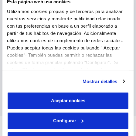
Esta página web usa cookies
Utilizamos cookies propias y de terceros para analizar
nuestros servicios y mostrarte publicidad relacionada
con tus preferencias en base a un perfil elaborado a
partir de tus hábitos de navegación. Adicionalmente
utilizamos cookies de complemento de redes sociales.
Puedes aceptar todas las cookies pulsando “ Aceptar
cookies”· También puedes permitir o rechazar las
Domiciliate your invoices
cookies de forma granular pulsando “Configurar”. Si
You can also direct debit your invoices, it is the
pulsas “Rechazar cookies”, equivaldrá a rechazar la
easiest way to forget about them and you can
instalación de todas las cookies salvo las necesarias que
do it directly through our customer area. Once
Mostrar detalles
son indispensables para que el sitio web funcione y que
done you don't have to worry again.
por tanto no se pueden desactivar. Puedes consultar
más información en nuestra
Política de Cookies
Payment reminder
Aceptar cookies
Configurar