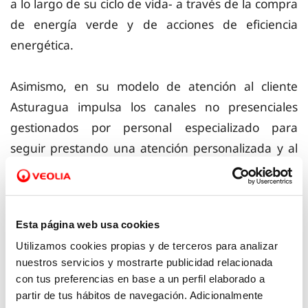
a lo largo de su ciclo de vida- a través de la compra
de energía verde y de acciones de eficiencia
energética.
Asimismo, en su modelo de atención al cliente
Asturagua impulsa los canales no presenciales
gestionados por personal especializado para
seguir prestando una atención personalizada y al
mismo tiempo contribuir a reducir las emisiones de
CO2 derivadas de los desplazamientos y el
consumo de papel.
Esta página web usa cookies
Utilizamos cookies propias y de terceros para analizar
Protección de la biodiversidad
nuestros servicios y mostrarte publicidad relacionada
con tus preferencias en base a un perfil elaborado a
Contribuir a conservar la biodiversidad en las
partir de tus hábitos de navegación. Adicionalmente