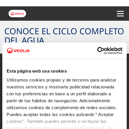
Menu 
CONOCE EL CICLO COMPLETO
DEL AGUA
Esta página web usa cookies
Utilizamos cookies propias y de terceros para analizar
Mapa Web
nuestros servicios y mostrarte publicidad relacionada
Aviso legal y privacidad de la web
con tus preferencias en base a un perfil elaborado a
partir de tus hábitos de navegación. Adicionalmente
Política de cookies
utilizamos cookies de complemento de redes sociales.
Protección de datos
Puedes aceptar todas las cookies pulsando “ Aceptar
cookies”· También puedes permitir o rechazar las
Canal Ético
cookies de forma granular pulsando “Configurar”. Si