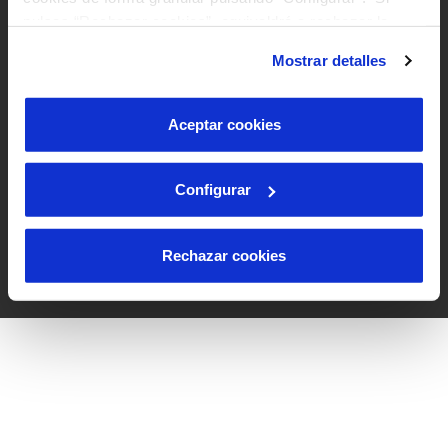
Accesibilidad
pulsas “Rechazar cookies”, equivaldrá a rechazar la
instalación de todas las cookies salvo las necesarias que
Mostrar detalles
son indispensables para que el sitio web funcione y que
por tanto no se pueden desactivar. Puedes consultar
más información en nuestra
Política de Cookies
Aceptar cookies
Configurar
Rechazar cookies