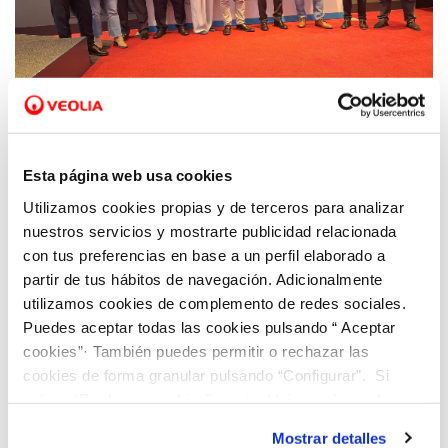
14 ABR 2026
Veolia reafirma su compromiso con la
Esta página web usa cookies
ciencia e innovación en Asturias
Utilizamos cookies propias y de terceros para analizar
nuestros servicios y mostrarte publicidad relacionada
con tus preferencias en base a un perfil elaborado a
partir de tus hábitos de navegación. Adicionalmente
utilizamos cookies de complemento de redes sociales.
Puedes aceptar todas las cookies pulsando “ Aceptar
cookies”· También puedes permitir o rechazar las
cookies de forma granular pulsando “Configurar”. Si
pulsas “Rechazar cookies”, equivaldrá a rechazar la
instalación de todas las cookies salvo las necesarias que
Mostrar detalles
son indispensables para que el sitio web funcione y que