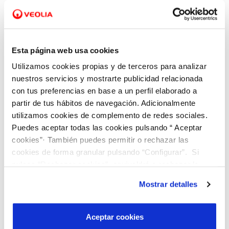
puedes dirigirte a la Oficina Municipal de
Información al Consumidor (OMIC) de tu localidad,
o solicitar la intervención de la Junta Arbitral de
Esta página web usa cookies
Consumo
Utilizamos cookies propias y de terceros para analizar
nuestros servicios y mostrarte publicidad relacionada
La Junta Arbitral de Consumo es un procedimiento
con tus preferencias en base a un perfil elaborado a
partir de tus hábitos de navegación. Adicionalmente
extrajudicial que permite resolver conflictos en el
utilizamos cookies de complemento de redes sociales.
ámbito del consumo cuando no se ha logrado
Puedes aceptar todas las cookies pulsando “ Aceptar
llegar a un acuerdo directo entre las partes. A
cookies”· También puedes permitir o rechazar las
través de este sistema, un tribunal arbitral analiza
cookies de forma granular pulsando “Configurar”. Si
pulsas “Rechazar cookies”, equivaldrá a rechazar la
el caso y emite una resolución que ambas partes
instalación de todas las cookies salvo las necesarias que
se comprometen a cumplir. Se trata de un proceso
Mostrar detalles
son indispensables para que el sitio web funcione y que
gratuito, más ágil y menos complejo que una
por tanto no se pueden desactivar. Puedes consultar
reclamación judicial.
más información en nuestra
Política de Cookies
Aceptar cookies