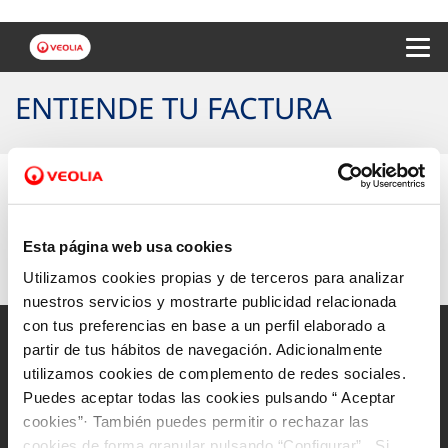
Menu 
ENTIENDE TU FACTURA
Selecciona tu municipio
si quieres conocer los
detalles de tu factura.
Esta página web usa cookies
Utilizamos cookies propias y de terceros para analizar
nuestros servicios y mostrarte publicidad relacionada
con tus preferencias en base a un perfil elaborado a
partir de tus hábitos de navegación. Adicionalmente
utilizamos cookies de complemento de redes sociales.
Puedes aceptar todas las cookies pulsando “ Aceptar
Mapa Web
cookies”· También puedes permitir o rechazar las
Aviso legal y privacidad de la web
cookies de forma granular pulsando “Configurar”. Si