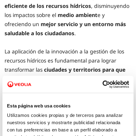
eficiente de los recursos hídricos
, disminuyendo
los impactos sobre el
medio ambient
e y
ofreciendo un
mejor servicio y un entorno más
saludable a los ciudadanos
.
La aplicación de la innovación a la gestión de los
recursos hídricos es fundamental para lograr
transformar las
ciudades y territorios para que
sean más sostenibles
y estar preparados ante
retos como el
cambio climático
, que nos hace
cada vez más vulnerables a los fenómenos
extremos (sequías e inundaciones) y a la escasez
Esta página web usa cookies
de agua.
Utilizamos cookies propias y de terceros para analizar
nuestros servicios y mostrarte publicidad relacionada
con tus preferencias en base a un perfil elaborado a
Trabajamos continuamente para mejorar nuestro