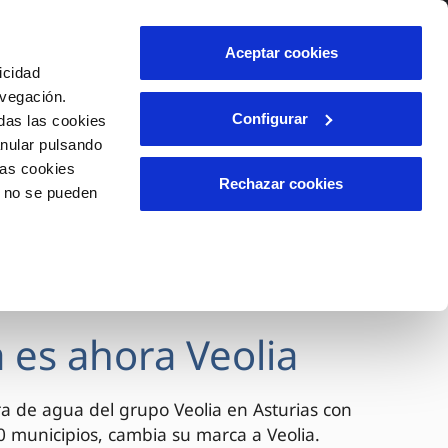
lidad
Ayuda
Contáctanos
Aceptar cookies
icidad
Área de clientes
avegación.
Configurar
das las cookies
anular pulsando
OS
INCIDENCIAS
las cookies
able
s
Comunica anomalías o posibles
Rechazar cookies
o no se pueden
fraudes
l
lio
Reclamaciones
es
 es ahora Veolia
a de agua del grupo Veolia en Asturias con
 municipios, cambia su marca a Veolia.