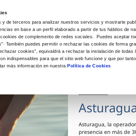
ES
Actua
ies
 y de terceros para analizar nuestros servicios y mostrarte publ
Tu Servicio
Tu Agua
Conócenos
encias en base a un perfil elaborado a partir de tus hábitos de n
 cookies de complemento de redes sociales. Puedes aceptar to
s”· También puedes permitir o rechazar las cookies de forma gr
ÓN AL CLIENTE
AD
ROS COMPROMISOS
NTRATOS
COMPROMISO DE SERVICIO
CUIDADOS DEL AGUA
MODIFICACIÓN DE DAT
echazar cookies”, equivaldrá a rechazar la instalación de todas 
 de contacto
 calidad del agua
 personas
bio de titular
Carta de compromisos
Consejos de consumo respons
Actualizar datos bancario
on indispensables para que el sitio web funcione y que por tant
via
medio ambiente
a de suministro
Customer Counsel (Defensa de
Actualizar datos de domici
tar más información en nuestra
Política de Cookies
cliente)
 obras y afectaciones
innovacion y digitalización
a de suministro
Actualizar datos personal
Normativa del servicio
ación de fuga interior
icitud de Acometida
Junta de Arbitraje
03 DIC 2025
umentación contratación
Programa CONTIGO
Asturagua
VER TODAS LAS GESTIONES
Asturagua, la operador
presencia en más de 30