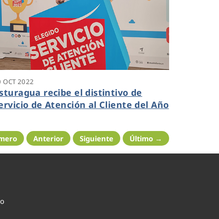
0 OCT 2022
sturagua recibe el distintivo de
ervicio de Atención al Cliente del Año
imero
Anterior
Siguiente
Último →
co