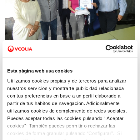
05 JUN 2019
Asturagua entrega el premio del IV
certamen literario ‘Relatos de Agua
Esta página web usa cookies
Inteligente’ el Día Mundial del Medio
Utilizamos cookies propias y de terceros para analizar
Ambiente
nuestros servicios y mostrarte publicidad relacionada
con tus preferencias en base a un perfil elaborado a
partir de tus hábitos de navegación. Adicionalmente
utilizamos cookies de complemento de redes sociales.
Puedes aceptar todas las cookies pulsando “ Aceptar
cookies”· También puedes permitir o rechazar las
cookies de forma granular pulsando “Configurar”. Si