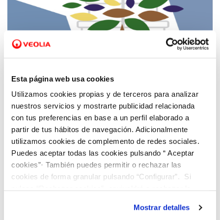
30 DIC 2019
Esta página web usa cookies
Asturagua entrega al centro Don Orione los
juguetes recogidos con la iniciativa El árbol
Utilizamos cookies propias y de terceros para analizar
de los sueños
nuestros servicios y mostrarte publicidad relacionada
con tus preferencias en base a un perfil elaborado a
partir de tus hábitos de navegación. Adicionalmente
utilizamos cookies de complemento de redes sociales.
Puedes aceptar todas las cookies pulsando “ Aceptar
cookies”· También puedes permitir o rechazar las
cookies de forma granular pulsando “Configurar”. Si
pulsas “Rechazar cookies”, equivaldrá a rechazar la
instalación de todas las cookies salvo las necesarias que
Mostrar detalles
son indispensables para que el sitio web funcione y que