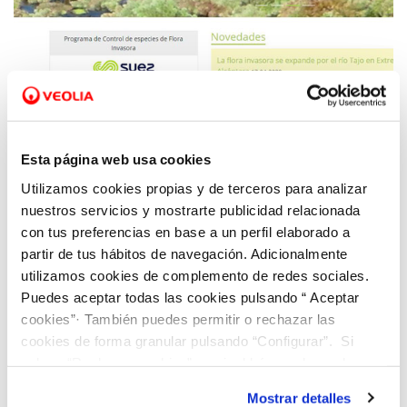
22 MAY 2020
Asturagua, de la mano de Suez España,
Esta página web usa cookies
lanza el programa BiObserva ‘STOP-
Utilizamos cookies propias y de terceros para analizar
invasoras’ para el control de especies
nuestros servicios y mostrarte publicidad relacionada
invasoras en sus instalaciones
con tus preferencias en base a un perfil elaborado a
partir de tus hábitos de navegación. Adicionalmente
utilizamos cookies de complemento de redes sociales.
Puedes aceptar todas las cookies pulsando “ Aceptar
cookies”· También puedes permitir o rechazar las
cookies de forma granular pulsando “Configurar”. Si
pulsas “Rechazar cookies”, equivaldrá a rechazar la
instalación de todas las cookies salvo las necesarias que
Mostrar detalles
son indispensables para que el sitio web funcione y que