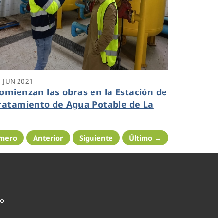
8 JUN 2021
omienzan las obras en la Estación de
ratamiento de Agua Potable de La
arduña
imero
Anterior
Siguiente
Último →
co