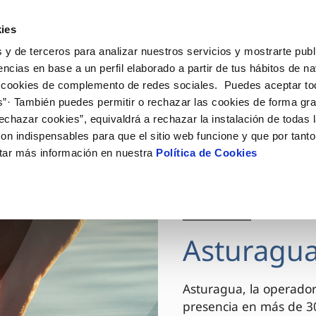
ES
Actua
ies
 y de terceros para analizar nuestros servicios y mostrarte publ
Tu Servicio
Tu Agua
Conócenos
encias en base a un perfil elaborado a partir de tus hábitos de n
 cookies de complemento de redes sociales. Puedes aceptar to
s”· También puedes permitir o rechazar las cookies de forma gr
ÓN AL CLIENTE
AD
ROS COMPROMISOS
NTRATOS
COMPROMISO DE SERVICIO
CUIDADOS DEL AGUA
MODIFICACIÓN DE DAT
echazar cookies”, equivaldrá a rechazar la instalación de todas 
 de contacto
 calidad del agua
 personas
bio de titular
Carta de compromisos
Consejos de consumo respons
Actualizar datos bancario
on indispensables para que el sitio web funcione y que por tant
via
medio ambiente
a de suministro
Customer Counsel (Defensa de
Actualizar datos de domici
tar más información en nuestra
Política de Cookies
cliente)
 obras y afectaciones
innovacion y digitalización
a de suministro
Actualizar datos personal
Normativa del servicio
ación de fuga interior
icitud de Acometida
Junta de Arbitraje
03 DIC 2025
umentación contratación
Programa CONTIGO
Asturagua
VER TODAS LAS GESTIONES
Asturagua, la operador
presencia en más de 30