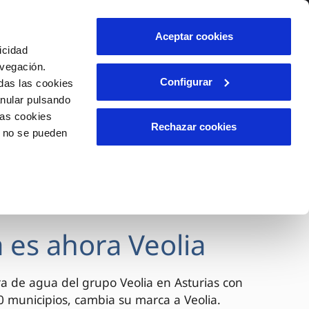
lidad
Ayuda
Contáctanos
Aceptar cookies
icidad
Área de clientes
avegación.
Configurar
das las cookies
anular pulsando
OS
INCIDENCIAS
las cookies
able
s
Comunica anomalías o posibles
Rechazar cookies
o no se pueden
fraudes
l
lio
Reclamaciones
es
 es ahora Veolia
a de agua del grupo Veolia en Asturias con
 municipios, cambia su marca a Veolia.