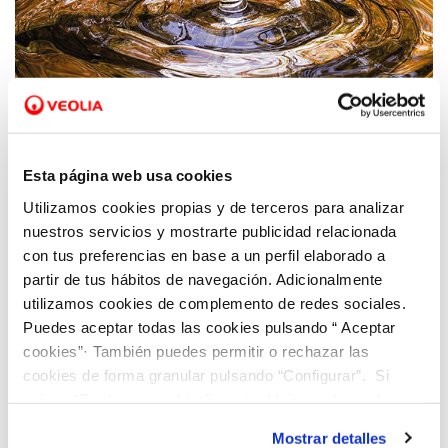
22 MAR 2023
Día Mundial del Agua: Innovación y
Esta página web usa cookies
digitalización, claves para la gestión
Utilizamos cookies propias y de terceros para analizar
sostenible del agua
nuestros servicios y mostrarte publicidad relacionada
con tus preferencias en base a un perfil elaborado a
partir de tus hábitos de navegación. Adicionalmente
utilizamos cookies de complemento de redes sociales.
Puedes aceptar todas las cookies pulsando “ Aceptar
cookies”· También puedes permitir o rechazar las
cookies de forma granular pulsando “Configurar”. Si
pulsas “Rechazar cookies”, equivaldrá a rechazar la
instalación de todas las cookies salvo las necesarias que
Mostrar detalles
son indispensables para que el sitio web funcione y que