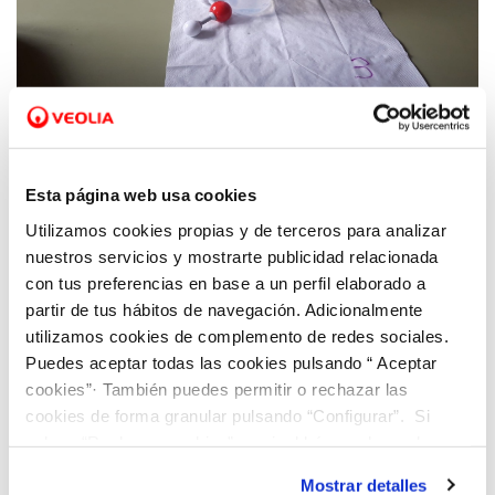
09 AGO 2024
Asturagua realizará talleres infantiles sobre
Esta página web usa cookies
el cuidado del agua en la FIDMA
Utilizamos cookies propias y de terceros para analizar
nuestros servicios y mostrarte publicidad relacionada
con tus preferencias en base a un perfil elaborado a
partir de tus hábitos de navegación. Adicionalmente
utilizamos cookies de complemento de redes sociales.
Puedes aceptar todas las cookies pulsando “ Aceptar
cookies”· También puedes permitir o rechazar las
cookies de forma granular pulsando “Configurar”. Si
pulsas “Rechazar cookies”, equivaldrá a rechazar la
instalación de todas las cookies salvo las necesarias que
Mostrar detalles
son indispensables para que el sitio web funcione y que