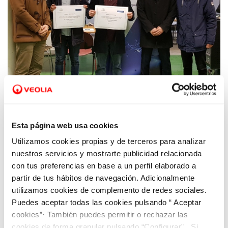
12 FEB 2019
Esta página web usa cookies
Asturagua entrega los premios al mejor
Utilizamos cookies propias y de terceros para analizar
expediente académico de los Graduados en
nuestros servicios y mostrarte publicidad relacionada
Ingeniería Civil y los Ingenieros de Caminos,
con tus preferencias en base a un perfil elaborado a
Canales y Puertos
partir de tus hábitos de navegación. Adicionalmente
utilizamos cookies de complemento de redes sociales.
Puedes aceptar todas las cookies pulsando “ Aceptar
cookies”· También puedes permitir o rechazar las
cookies de forma granular pulsando “Configurar”. Si